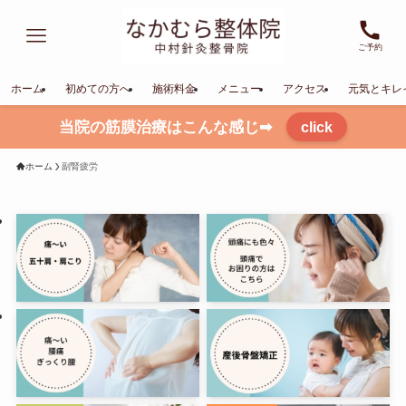
ご予約
ホーム
初めての方へ
施術料金
メニュー
アクセス
元気とキレ
当院の筋膜治療はこんな感じ➡
click
ホーム
副腎疲労