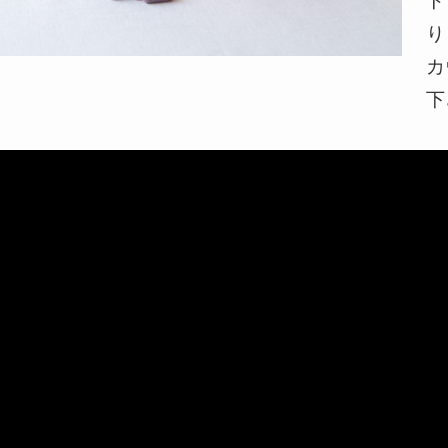
ト
り
カ
下