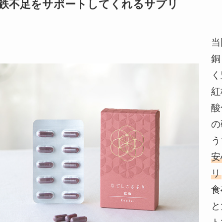
鉄不足をサポートしてくれるサプリ
当
銅
く
紅
酸
の
う
安
リ
食
と